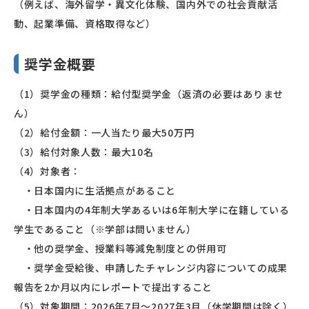
（例えば、海外留学・異文化体験、国内外での社会貢献活
動、起業準備、資格取得など）
奨学金概要
（1）奨学金の種類：給付型奨学金（返済の必要はありませ
ん）
（2）給付金額：一人当たり最大50万円
（3）給付対象人数：最大10名
（4）対象者：
・日本国内に生活拠点があること
・日本国内の4年制大学あるいは6年制大学に在籍している
学生であること（※学部は問いません）
・他の奨学金、授業料等減免制度との併用可
・奨学金受給後、申請したチャレンジ内容についての成果
報告を2か月以内にレポートで提出すること
（5）対象期間：2026年7月～2027年3月（休学期間は除く）