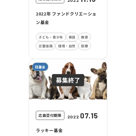
2022
2022年 ファンドクリエーショ
ン基金
子ども・青少年
貧困
教育
災害復興
環境・自然
医療
冠基金
07.15
応募受付期限
2022
ラッキー基金